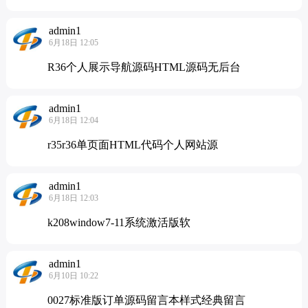
admin1
6月18日 12:05
R36个人展示导航源码HTML源码无后台
admin1
6月18日 12:04
r35r36单页面HTML代码个人网站源
admin1
6月18日 12:03
k208window7-11系统激活版软
admin1
6月10日 10:22
0027标准版订单源码留言本样式经典留言