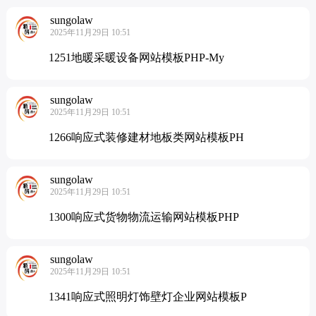
sungolaw
2025年11月29日 10:51
1251地暖采暖设备网站模板PHP-My
sungolaw
2025年11月29日 10:51
1266响应式装修建材地板类网站模板PH
sungolaw
2025年11月29日 10:51
1300响应式货物物流运输网站模板PHP
sungolaw
2025年11月29日 10:51
1341响应式照明灯饰壁灯企业网站模板P