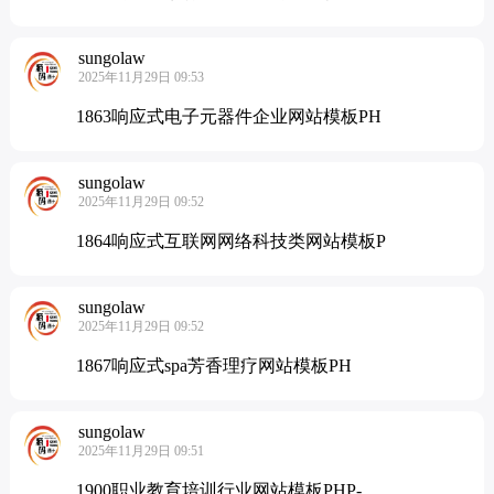
sungolaw
2025年11月29日 09:53
1863响应式电子元器件企业网站模板PH
sungolaw
2025年11月29日 09:52
1864响应式互联网网络科技类网站模板P
sungolaw
2025年11月29日 09:52
1867响应式spa芳香理疗网站模板PH
sungolaw
2025年11月29日 09:51
1900职业教育培训行业网站模板PHP-