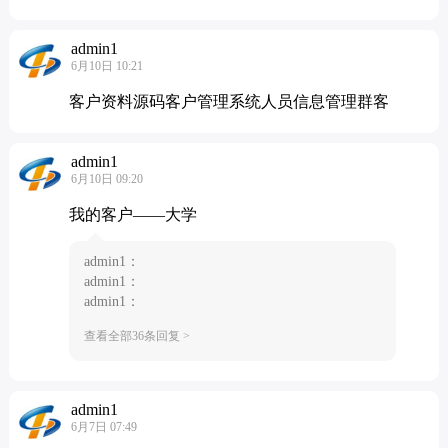
admin1
6月10日 10:21
客户资料源码客户管理系统人员信息管理群客
admin1
6月10日 09:20
我的客户——大学
admin1：
admin1：
admin1：
查看全部36条回复 >
admin1
6月7日 07:49