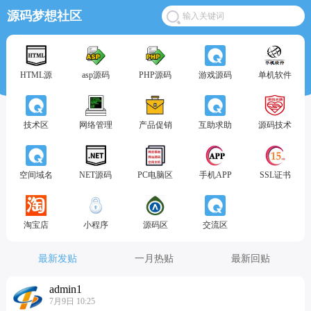
源码梦想社区
HTML源
asp源码
PHP源码
游戏源码
单机软件
技术区
网络管理
产品促销
互助求助
源码技术
空间域名
NET源码
PC电脑区
手机APP
SSL证书
淘宝店
小程序
源码区
交流区
最新发贴
一月热贴
最新回贴
admin1
7月9日 10:25