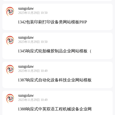
sungolaw
2025年11月29日 10:50
1342包装印刷打印设备类网站模板PHP
sungolaw
2025年11月29日 10:50
1345响应式轮胎橡胶制品企业网站模板（
sungolaw
2025年11月29日 10:49
1387响应式自动化设备科技企业网站模板
sungolaw
2025年11月29日 10:49
1388响应式中英双语工程机械设备企业网