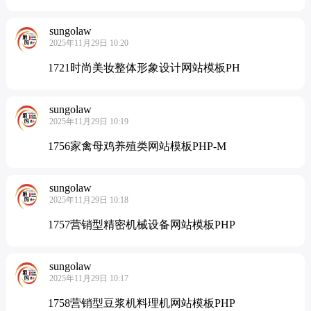
sungolaw
2025年11月29日 10:20
1721时尚美妆整体形象设计网站模板PH
sungolaw
2025年11月29日 10:19
1756家禽母鸡养殖类网站模板PHP-M
sungolaw
2025年11月29日 10:18
1757营销型精密机械设备网站模板PHP
sungolaw
2025年11月29日 10:17
1758营销型豆浆机料理机网站模板PHP