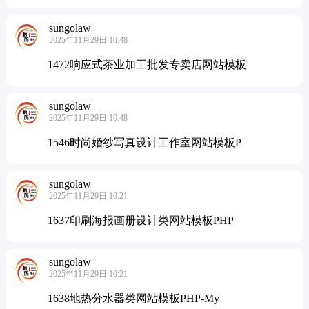
sungolaw
2025年11月29日 10:48
1472响应式茶业加工批发专卖店网站模板
sungolaw
2025年11月29日 10:48
1546时尚婚纱写真设计工作室网站模板P
sungolaw
2025年11月29日 10:21
1637印刷海报画册设计类网站模板PHP
sungolaw
2025年11月29日 10:21
1638地热分水器类网站模板PHP-My