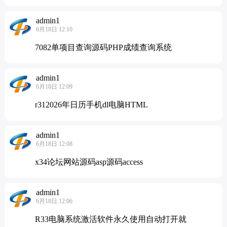
admin1
6月18日 12:10
7082单项目查询源码PHP成绩查询系统
admin1
6月18日 12:09
r312026年日历手机dl电脑HTML
admin1
6月18日 12:08
x34论坛网站源码asp源码access
admin1
6月18日 12:06
R33电脑系统激活软件永久使用自动打开就