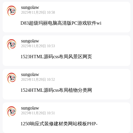
sungolaw
2025年11月29日 10:58
D83超级玛丽电脑高清版PC游戏软件wi
sungolaw
2025年11月29日 10:53
1523HTML源码css布局风景区网页
sungolaw
2025年11月29日 10:52
1524HTML源码css布局植物分类网
sungolaw
2025年11月29日 10:51
1250响应式装修建材类网站模板PHP-