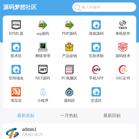
源码梦想社区
HTML源
asp源码
PHP源码
游戏源码
单机软件
技术区
网络管理
产品促销
互助求助
源码技术
空间域名
NET源码
PC电脑区
手机APP
SSL证书
淘宝店
小程序
源码区
交流区
最新发贴
一月热贴
最新回贴
admin1
7月9日 10:25