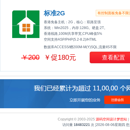
标准2G
有控制面板免备不限
香港免备主机：2G，核心：双路至强
系统：Win2025，内存:128G。硬盘:2T。
香港线路,100M共享带宽,CPU峰值5%
空间支持ASP/PHP(5.2-8.2)/HTML
数据库ACCESS/赠200M-M(Y)SQL,流量IIS不限
￥200
￥促180元
查看配置
Copyright © 2003-2025
源码空间设计梦想站
|
访问量
18483221
次
¦
2026-08-06星期四
您