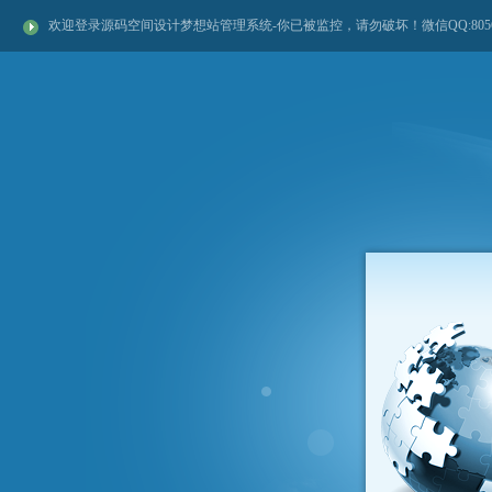
欢迎登录源码空间设计梦想站管理系统-你已被监控，请勿破坏！微信QQ:80561